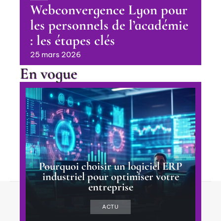
Webconvergence Lyon pour
les personnels de l’académie
: les étapes clés
25 mars 2026
En vogue
Pourquoi choisir un logiciel ERP
industriel pour optimiser votre
entreprise
Contact
Mentions Légales
Sitemap
ACTU
© 2025 | transtec.fr