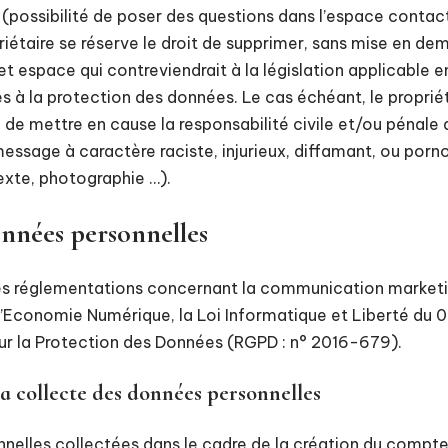
(possibilité de poser des questions dans l’espace contact
priétaire se réserve le droit de supprimer, sans mise en de
 espace qui contreviendrait à la législation applicable en
es à la protection des données. Le cas échéant, le proprié
 de mettre en cause la responsabilité civile et/ou pénale de
sage à caractère raciste, injurieux, diffamant, ou porn
texte, photographie …).
onnées personnelles
es réglementations concernant la communication marketing
l’Economie Numérique, la Loi Informatique et Liberté du 
ur la Protection des Données (RGPD : n° 2016-679).
la collecte des données personnelles
nelles collectées dans le cadre de la création du compt