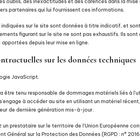
s oublis, des inexactitudes et des carences dans la mise à
iers partenaires qui lui fournissent ces informations.
indiquées sur le site sont données à titre indicatif, et son
gnements figurant sur le site ne sont pas exhaustifs. Ils so
 apportées depuis leur mise en ligne.
ontractuelles sur les données techniques
logie JavaScript.
ra être tenu responsable de dommages matériels liés à l’uti
ite s’engage à accéder au site en utilisant un matériel réce
teur de dernière génération mis-à-jour.
z un prestataire sur le territoire de l’Union Européenne 
ent Général sur la Protection des Données (RGPD : n° 201