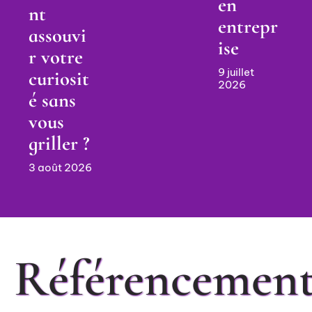
en
nt
entrepr
assouvi
ise
r votre
9 juillet
curiosit
2026
é sans
vous
griller ?
SEO :
3 août 2026
Quel
est
l’objec
Reche
tif
rche
princi
vocale
Référencemen
pal ?
:
Consei
définit
ls pour
ion et