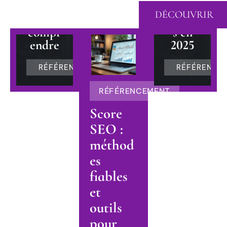
mieux
usages
DÉCOUVRIR
le
actuel
compr
s en
endre
2025
RÉFÉRENCEMENT
RÉFÉRENCE
RÉFÉRENCEMENT
Score
SEO :
méthod
es
fiables
et
outils
pour