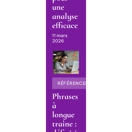
une
analyse
efficace
11 mars
2026
RÉFÉRENCEMENT
Phrases
à
longue
traîne :