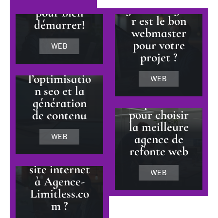
tout savoir
geckodesign.f
pour bien
r est le bon
démarrer!
Avis détaillé
webmaster
sur un outil
pour votre
WEB
de rédaction
projet ?
ia pour
l’optimisatio
WEB
7 critères
n seo et la
importants
génération
pour choisir
de contenu
la meilleure
Faut-il
agence de
WEB
confier votre
refonte web
création de
site internet
WEB
à Agence-
Limitless.co
m ?