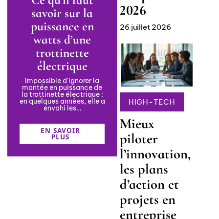
2026
savoir sur la
puissance en
26 juillet 2026
watts d’une
trottinette
électrique
Impossible d'ignorer la
montée en puissance de
la trottinette électrique :
en quelques années, elle a
HIGH-TECH
envahi les
…
Mieux
EN SAVOIR
piloter
PLUS
l’innovation,
les plans
d’action et
projets en
entreprise