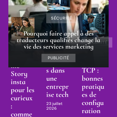
20 juillet
2026
5 août 2026
SÉCURITÉ
Audite
Pourquoi faire appel à des
ur
traducteurs qualifiés change la
SÉCURITÉ
système
vie des services marketing
SÉCURITÉ
: rôle et
DNS
Anony
PUBLICITÉ
mission
port
me
s dans
TCP :
Story
une
bonnes
insta
entrepr
pratiqu
pour les
ise tech
es de
curieux
configu
23 juillet
:
2026
ration
comme