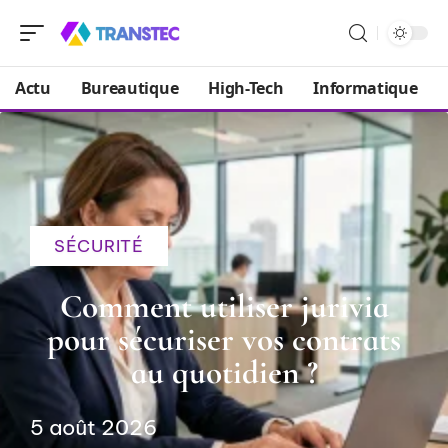
Actu
Bureautique
High-Tech
Informatique
SÉCURITÉ
Comment utiliser jurivia
pour sécuriser vos contrats
au quotidien ?
5 août 2026