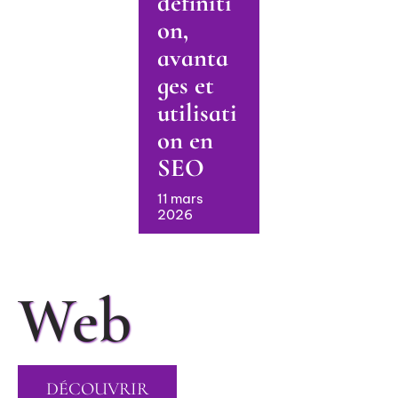
définiti
on,
avanta
ges et
utilisati
on en
SEO
11 mars
2026
Web
SQL
Comment
débutants :
savoir si
DÉCOUVRIR