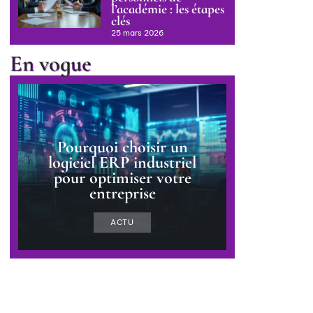
l’académie : les étapes
clés
25 mars 2026
En vogue
Pourquoi choisir un
logiciel ERP industriel
pour optimiser votre
entreprise
ACTU