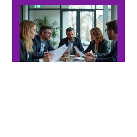
WEB
Webconvergence Lyon pour
les personnels de l’académie
: les étapes clés
7 juillet 2026
En vogue