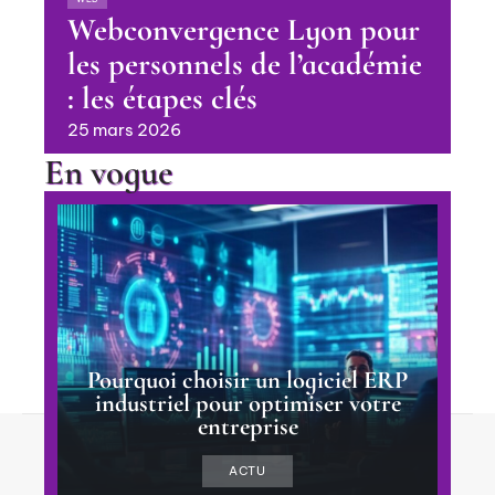
Webconvergence Lyon pour
les personnels de l’académie
: les étapes clés
25 mars 2026
En vogue
Pourquoi choisir un logiciel ERP
industriel pour optimiser votre
entreprise
Contact
Mentions Légales
Sitemap
ACTU
© 2025 | transtec.fr