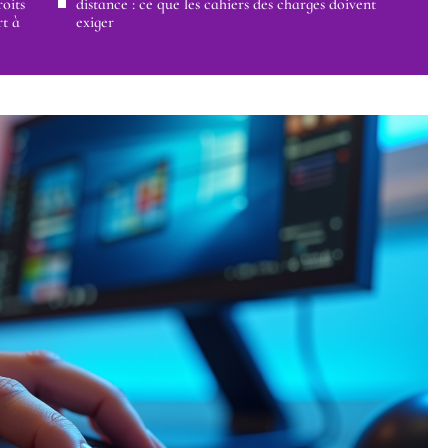
oits
distance : ce que les cahiers des charges doivent
rt à
exiger