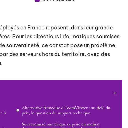
déployés en France reposent, dans leur grande
gères. Pour les directions informatiques soumises
 de souveraineté, ce constat pose un problème
 par des serveurs hors du territoire, avec des
s.
Alternative française à TeamViewer : au-delà du
in à
prix, la question du support technique
Souveraineté numérique et prise en main à