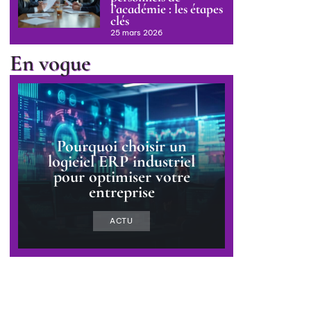
l’académie : les étapes
clés
25 mars 2026
En vogue
Pourquoi choisir un
logiciel ERP industriel
pour optimiser votre
entreprise
ACTU