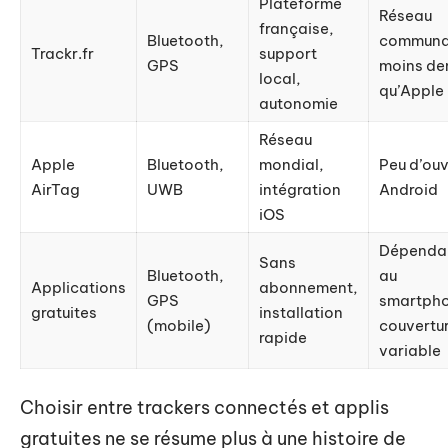
Plateforme
Réseau
française,
Bluetooth,
communa
Trackr.fr
support
GPS
moins de
local,
qu’Apple
autonomie
Réseau
Apple
Bluetooth,
mondial,
Peu d’ouv
AirTag
UWB
intégration
Android
iOS
Dépenda
Sans
Bluetooth,
au
Applications
abonnement,
GPS
smartph
gratuites
installation
(mobile)
couvertu
rapide
variable
Choisir entre trackers connectés et applis
gratuites ne se résume plus à une histoire de