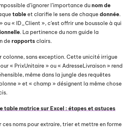
 impossible d’ignorer l’importance du
nom de
haque
table
et clarifie le sens de chaque
donnée
.
 « ID_Client », c’est offrir une boussole à qui
ionnelle
. La pertinence du nom guide la
on de
rapports
clairs.
r colonne, sans exception. Cette unicité irrigue
pour « PrixUnitaire » ou « AdresseLivraison » rend
nsible, même dans la jungle des requêtes
 colonne » et « champ » désignent la même chose
is.
e table matrice sur Excel : étapes et astuces
 ces noms pour extraire, trier et mettre en forme