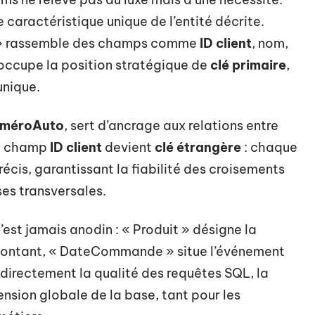
e caractéristique unique de l’entité décrite.
ent » rassemble des champs comme
ID client
, nom,
occupe la position stratégique de
clé primaire
,
unique.
méroAuto
, sert d’ancrage aux relations entre
le champ
ID client
devient
clé étrangère
: chaque
écis, garantissant la fiabilité des croisements
ses transversales.
est jamais anodin : « Produit » désigne la
e montant, « DateCommande » situe l’événement
 directement la qualité des requêtes SQL, la
nsion globale de la base, tant pour les