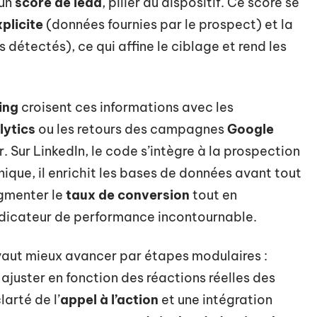
 un
score de lead
, pilier du dispositif. Ce score se
xplicite
(données fournies par le prospect) et la
étectés), ce qui affine le ciblage et rend les
ing
croisent ces informations avec les
lytics
ou les retours des campagnes
Google
ur. Sur LinkedIn, le code s’intègre à la prospection
ique, il enrichit les bases de données avant tout
ugmenter le
taux de conversion
tout en
ndicateur de performance incontournable.
 vaut mieux avancer par étapes modulaires :
ajuster en fonction des réactions réelles des
larté de l’
appel à l’action
et une intégration