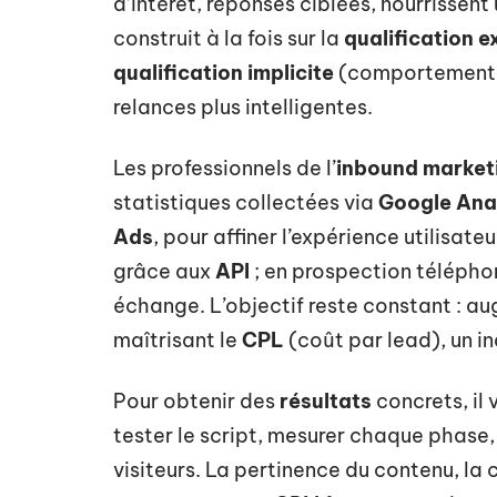
d’intérêt, réponses ciblées, nourrissent
construit à la fois sur la
qualification e
qualification implicite
(comportements d
relances plus intelligentes.
Les professionnels de l’
inbound market
statistiques collectées via
Google Ana
Ads
, pour affiner l’expérience utilisate
grâce aux
API
; en prospection téléphon
échange. L’objectif reste constant : a
maîtrisant le
CPL
(coût par lead), un i
Pour obtenir des
résultats
concrets, il
tester le script, mesurer chaque phase, 
visiteurs. La pertinence du contenu, la c