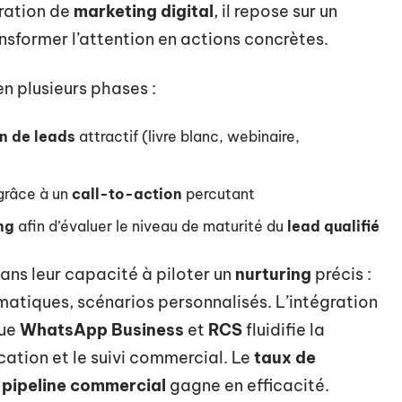
ération de
marketing digital
, il repose sur un
sformer l’attention en actions concrètes.
n plusieurs phases :
n de leads
attractif (livre blanc, webinaire,
 grâce à un
call-to-action
percutant
ng
afin d’évaluer le niveau de maturité du
lead qualifié
dans leur capacité à piloter un
nurturing
précis :
atiques, scénarios personnalisés. L’intégration
que
WhatsApp Business
et
RCS
fluidifie la
cation et le suivi commercial. Le
taux de
u
pipeline commercial
gagne en efficacité.