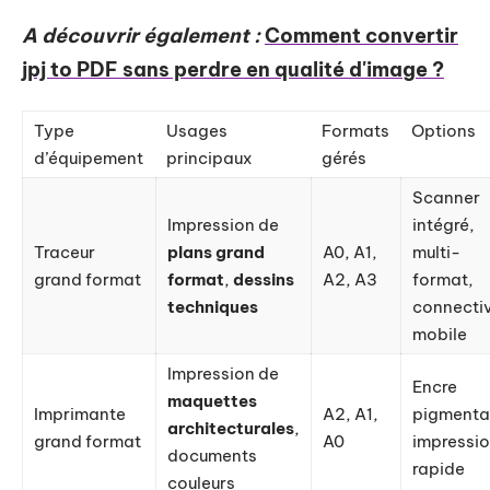
A découvrir également :
Comment convertir
jpj to PDF sans perdre en qualité d'image ?
Type
Usages
Formats
Options
d’équipement
principaux
gérés
Scanner
Impression de
intégré,
Traceur
plans grand
A0, A1,
multi-
grand format
format
,
dessins
A2, A3
format,
techniques
connectiv
mobile
Impression de
Encre
maquettes
Imprimante
A2, A1,
pigmentai
architecturales
,
grand format
A0
impressi
documents
rapide
couleurs